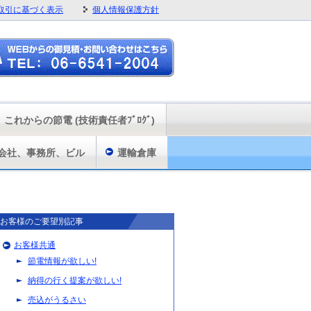
取引に基づく表示
個人情報保護方針
これからの節電 (技術責任者ﾌﾞﾛｸﾞ)
会社、事務所、ビル
運輸倉庫
お客様のご要望別記事
お客様共通
節電情報が欲しい!
納得の行く提案が欲しい!
売込がうるさい